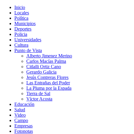
Inicio
Locales
Política
Municipios
Deportes
Policia
Universidades
Cultura
Punto de Vista
Alberto Jimenez Merino
Carlos Macías Palma
Citlalli Ortiz Cano
Gerardo Galicia
Jesús Contreras Flores
Las Entrañas del Poder
La Pluma por la Espada
Tierra de Sal
Víctor Acosta
Educación
Salud
Video
Campo
Empresas
Fotonotas