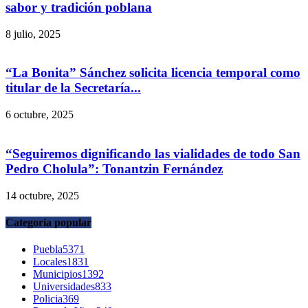
sabor y tradición poblana
8 julio, 2025
“La Bonita” Sánchez solicita licencia temporal como
titular de la Secretaría...
6 octubre, 2025
“Seguiremos dignificando las vialidades de todo San
Pedro Cholula”: Tonantzin Fernández
14 octubre, 2025
Categoría popular
Puebla
5371
Locales
1831
Municipios
1392
Universidades
833
Policia
369