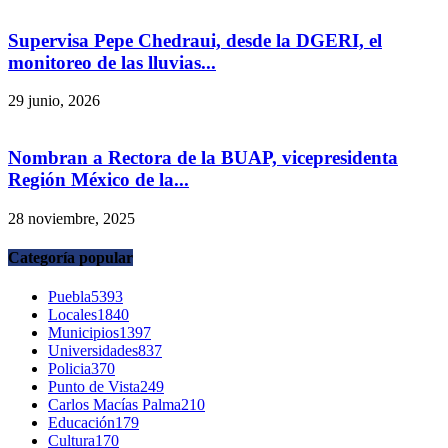
Supervisa Pepe Chedraui, desde la DGERI, el
monitoreo de las lluvias...
29 junio, 2026
Nombran a Rectora de la BUAP, vicepresidenta
Región México de la...
28 noviembre, 2025
Categoría popular
Puebla
5393
Locales
1840
Municipios
1397
Universidades
837
Policia
370
Punto de Vista
249
Carlos Macías Palma
210
Educación
179
Cultura
170