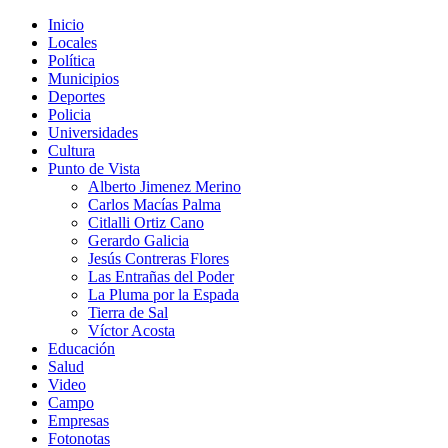
Inicio
Locales
Política
Municipios
Deportes
Policia
Universidades
Cultura
Punto de Vista
Alberto Jimenez Merino
Carlos Macías Palma
Citlalli Ortiz Cano
Gerardo Galicia
Jesús Contreras Flores
Las Entrañas del Poder
La Pluma por la Espada
Tierra de Sal
Víctor Acosta
Educación
Salud
Video
Campo
Empresas
Fotonotas