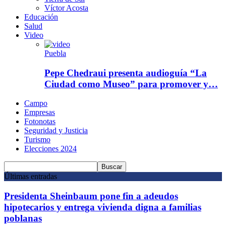
Víctor Acosta
Educación
Salud
Video
Puebla
Pepe Chedraui presenta audioguía “La
Ciudad como Museo” para promover y…
Campo
Empresas
Fotonotas
Seguridad y Justicia
Turismo
Elecciones 2024
Últimas entradas
Presidenta Sheinbaum pone fin a adeudos
hipotecarios y entrega vivienda digna a familias
poblanas