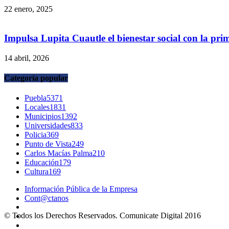
22 enero, 2025
Impulsa Lupita Cuautle el bienestar social con la prim
14 abril, 2026
Categoría popular
Puebla
5371
Locales
1831
Municipios
1392
Universidades
833
Policia
369
Punto de Vista
249
Carlos Macías Palma
210
Educación
179
Cultura
169
Información Pública de la Empresa
Cont@ctanos
© Todos los Derechos Reservados. Comunicate Digital 2016