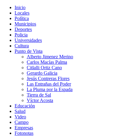
Inicio
Locales
Política
Municipios
Deportes
Policia
Universidades
Cultura
Punto de Vista
Alberto Jimenez Merino
Carlos Macías Palma
Citlalli Ortiz Cano
Gerardo Galicia
Jesús Contreras Flores
Las Entrañas del Poder
La Pluma por la Espada
Tierra de Sal
Víctor Acosta
Educación
Salud
Video
Campo
Empresas
Fotonotas