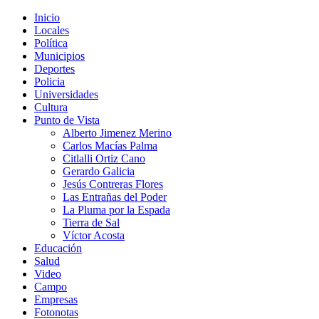
Inicio
Locales
Política
Municipios
Deportes
Policia
Universidades
Cultura
Punto de Vista
Alberto Jimenez Merino
Carlos Macías Palma
Citlalli Ortiz Cano
Gerardo Galicia
Jesús Contreras Flores
Las Entrañas del Poder
La Pluma por la Espada
Tierra de Sal
Víctor Acosta
Educación
Salud
Video
Campo
Empresas
Fotonotas