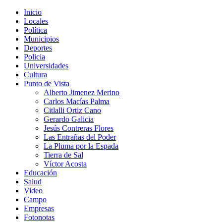
Inicio
Locales
Política
Municipios
Deportes
Policia
Universidades
Cultura
Punto de Vista
Alberto Jimenez Merino
Carlos Macías Palma
Citlalli Ortiz Cano
Gerardo Galicia
Jesús Contreras Flores
Las Entrañas del Poder
La Pluma por la Espada
Tierra de Sal
Víctor Acosta
Educación
Salud
Video
Campo
Empresas
Fotonotas