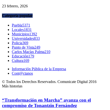
23 febrero, 2026
Categoría popular
Puebla
5371
Locales
1831
Municipios
1392
Universidades
833
Policia
369
Punto de Vista
249
Carlos Macías Palma
210
Educación
179
Cultura
169
Información Pública de la Empresa
Cont@ctanos
© Todos los Derechos Reservados. Comunicate Digital 2016
Más historias
“Transformación en Marcha” avanza con el
compromiso de Tonantzin Fernández