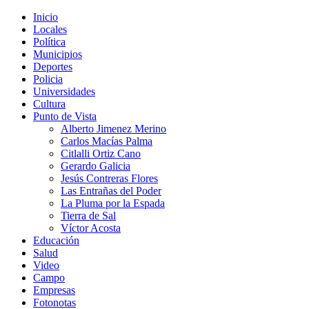
Inicio
Locales
Política
Municipios
Deportes
Policia
Universidades
Cultura
Punto de Vista
Alberto Jimenez Merino
Carlos Macías Palma
Citlalli Ortiz Cano
Gerardo Galicia
Jesús Contreras Flores
Las Entrañas del Poder
La Pluma por la Espada
Tierra de Sal
Víctor Acosta
Educación
Salud
Video
Campo
Empresas
Fotonotas